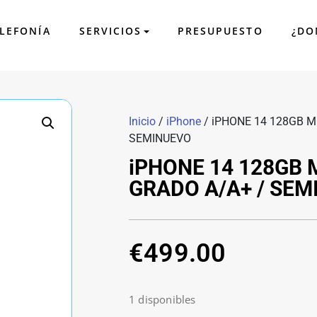
LEFONÍA
SERVICIOS
PRESUPUESTO
¿DO
leida
e SmartPhones, videoconsolas, tablets y ordenadores. Especial
Inicio
/
iPhone
/ iPHONE 14 128GB 
SEMINUEVO
iPHONE 14 128GB
GRADO A/A+ / SE
€
499.00
1 disponibles