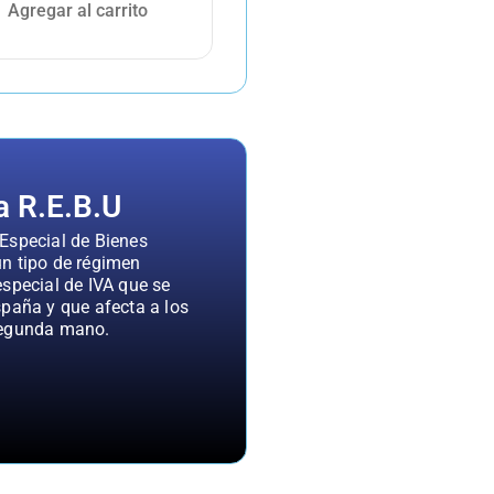
Agregar al carrito
a R.E.B.U
Especial de Bienes
n tipo de régimen
especial de IVA que se
spaña y que afecta a los
segunda mano.