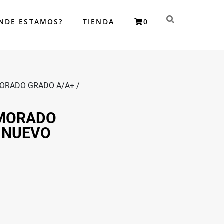
NDE ESTAMOS?
TIENDA
0
istas en reparación de SmartPhone iPhone, Samsung, Xiomi,
MORADO GRADO A/A+ /
 MORADO
MINUEVO