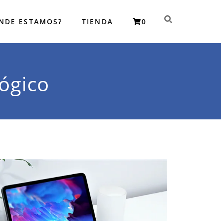
NDE ESTAMOS?
TIENDA
0
istas en reparación de SmartPhone iPhone, Samsung, Xiomi,
ógico