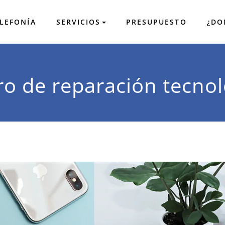
LEFONÍA
SERVICIOS
PRESUPUESTO
¿DO
leida
e SmartPhones, videoconsolas, tablets y ordenadores. Especial
ro de reparación tecnol