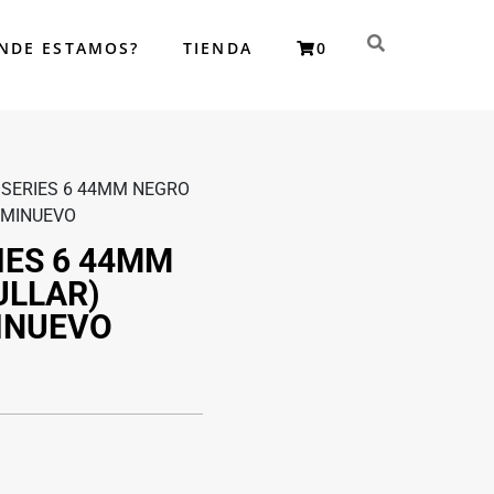
NDE ESTAMOS?
TIENDA
0
istas en reparación de SmartPhone iPhone, Samsung, Xiomi,
 SERIES 6 44MM NEGRO
SEMINUEVO
IES 6 44MM
ULLAR)
MINUEVO