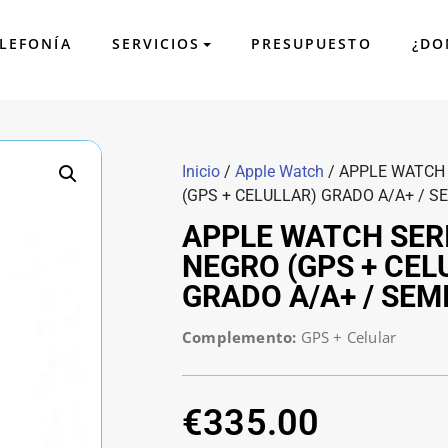
LEFONÍA
SERVICIOS
PRESUPUESTO
¿DO
leida
e SmartPhones, videoconsolas, tablets y ordenadores. Especial
Inicio
/
Apple Watch
/ APPLE WATCH
(GPS + CELULLAR) GRADO A/A+ / 
APPLE WATCH SER
NEGRO (GPS + CEL
GRADO A/A+ / SE
Complemento:
GPS + Celular
€
335.00